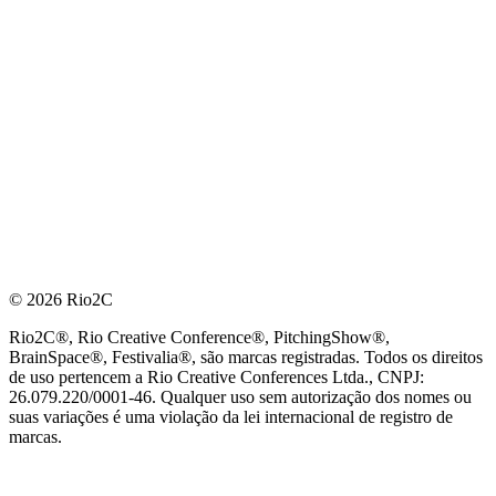
© 2026 Rio2C
Rio2C®, Rio Creative Conference®, PitchingShow®,
BrainSpace®, Festivalia®, são marcas registradas. Todos os direitos
de uso pertencem a Rio Creative Conferences Ltda., CNPJ:
26.079.220/0001-46. Qualquer uso sem autorização dos nomes ou
suas variações é uma violação da lei internacional de registro de
marcas.
PARCEIRO OFICIAL DE TECNOLOGIA