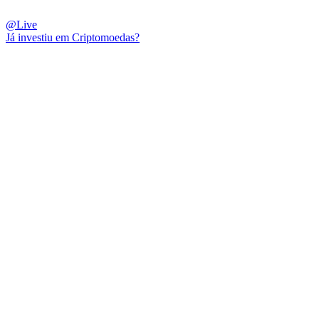
@Live
Já investiu em Criptomoedas?
QUEM SOMOS
SUMMIT
CONFERÊNCIAS
MERCADOS
FESTIVALIA
SUGESTÃO DE CONTEÚDO
COMO CHEGAR
ONDE SE HOSPEDAR