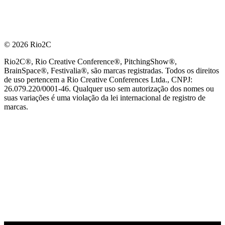
© 2026 Rio2C
Rio2C®, Rio Creative Conference®, PitchingShow®,
BrainSpace®, Festivalia®, são marcas registradas. Todos os direitos
de uso pertencem a Rio Creative Conferences Ltda., CNPJ:
26.079.220/0001-46. Qualquer uso sem autorização dos nomes ou
suas variações é uma violação da lei internacional de registro de
marcas.
PARCEIRO OFICIAL DE TECNOLOGIA